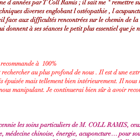
ine d années par T Coll Ramis ; il sait me " remettre 
chniques diverses englobant l ostéopathie , l acupunct
il face aux difficultés rencontrées sur le chemin de la 
ui donnent à ses séances le petit plus essentiel que je 
je recommande à 100%
it rechercher au plus profond de nous . Il est d une e
is épuisée mais tellement bien intérieurement. Il nous
 nous manipulant. Je continuerai bien sûr à avoir recou
cennie les soins particuliers de M. COLL RAMIS, ceux-
ie, médecine chinoise, énergie, acuponcture… pour soul