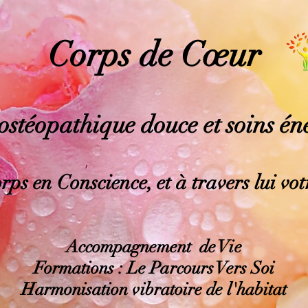
Corps de Cœur
ostéopathique douce et soins
én
rps en Conscience, et à travers lui vo
Accompagnement de Vie
Formations
: Le Parcours Vers Soi
Harmonisation vibratoire de l'habitat